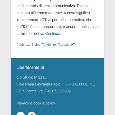
per il cambio di scala comunicativa. Poi ho
pensato più concretamente a cosa significa
implementare IOT, al perchè la domotica, che
dell’IOT è stata precursore, è ancora confinata in
ambiti di nicchia.
Continua…
Pubblicato il
Idee
,
Tendenze
|
Taggato
IoT
LiberaMente Srl
c/o Studio Mizzau
viale Papa Giovanni Paolo II, 3 – 33100 UDINE
CF e Partita Iva IT-02072380302
Privacy e cookie policy