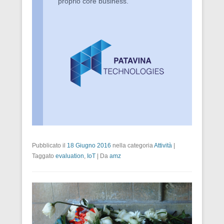
proprio core business.
Pubblicato il
18 Giugno 2016
nella categoria
Attività
|
Taggato
evaluation
,
IoT
|
Da
amz