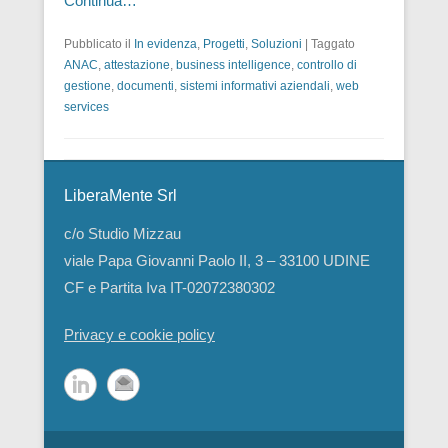
Continua…
Pubblicato il
In evidenza
,
Progetti
,
Soluzioni
|
Taggato
ANAC
,
attestazione
,
business intelligence
,
controllo di
gestione
,
documenti
,
sistemi informativi aziendali
,
web
services
LiberaMente Srl
c/o Studio Mizzau
viale Papa Giovanni Paolo II, 3 – 33100 UDINE
CF e Partita Iva IT-02072380302
Privacy e cookie policy