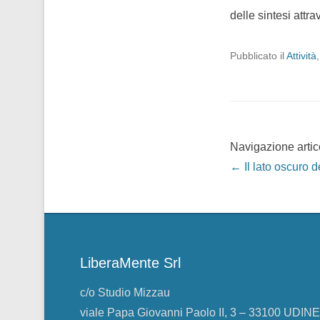
delle sintesi attra
Pubblicato il
Attività
Navigazione artic
←
Il lato oscuro d
LiberaMente Srl
c/o Studio Mizzau
viale Papa Giovanni Paolo II, 3 – 33100 UDINE