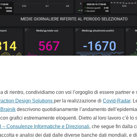
 di rientro, condividiamo con voi l’orgoglio di essere partner e
eraction Design Solutions
per la realizzazione di
Covid-Radar
. L
 Brajnik
descrivono quotidianamente l’andamento dell’epidemia
on grafici estremamente eloquenti. Dietro al loro lavoro c’è lo s
l – Consulenze Informatiche e Direzionali
, che segue fin dalla 
i raccolta e analisi dei dati dalle diverse banche dati mondiali, e 