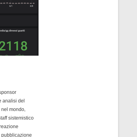
 sponsor
e analisi del
 nel mondo,
taff sistemistico
creazione
di pubblicazione