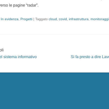
verso le pagine “radar”.
,
In evidenza
,
Progetti
|
Taggato
cloud
,
covid
,
infrastruttura
,
monitoragg
oli
el sistema informativo
Si fa presto a dire Lav