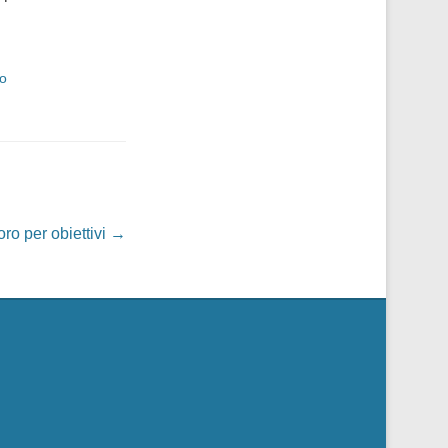
io
oro per obiettivi
→